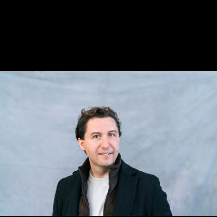
Dezember 2016
DVD 1 der Box: LIVE, Lorenzkirche Nürnberg
(vom 15. März 2015)
Johann Sebastian Bach: Johannes-Passion
BWV 245
Maximilian Schmitt, Tenor (Evangelist)
Tareq Nazmi, Bass (Christus)
Christina Landshamer, Sopran (Arien)
Anke Vondung, Alt (Arien)
Tilman Lichdi, Tenor (Arien)