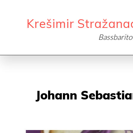
Krešimir Stražana
Bassbarit
Johann Sebasti